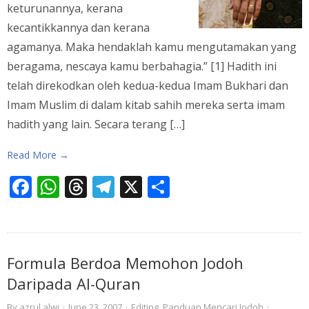
keturunannya, kerana
kecantikkannya dan kerana
agamanya. Maka hendaklah kamu mengutamakan yang
beragama, nescaya kamu berbahagia.” [1] Hadith ini
telah direkodkan oleh kedua-kedua Imam Bukhari dan
Imam Muslim di dalam kitab sahih mereka serta imam
hadith yang lain. Secara terang […]
Read More →
Facebook
WhatsApp
Threads
Telegram
X
Share
Formula Berdoa Memohon Jodoh
Daripada Al-Quran
By
azrul.alwi
·
June 23, 2007
·
Editing
,
Panduan Mencari Jodoh
·