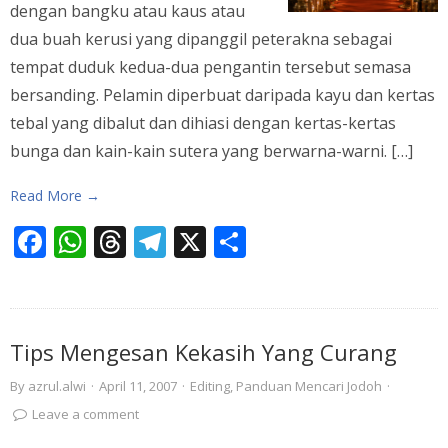
dengan bangku atau kaus atau
dua buah kerusi yang dipanggil peterakna sebagai
tempat duduk kedua-dua pengantin tersebut semasa
bersanding. Pelamin diperbuat daripada kayu dan kertas
tebal yang dibalut dan dihiasi dengan kertas-kertas
bunga dan kain-kain sutera yang berwarna-warni. […]
Read More →
Facebook
WhatsApp
Threads
Telegram
X
Share
Tips Mengesan Kekasih Yang Curang
By
azrul.alwi
·
April 11, 2007
·
Editing
,
Panduan Mencari Jodoh
·
Leave a comment