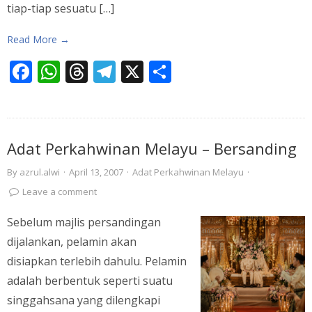
tiap-tiap sesuatu […]
Read More →
Facebook
WhatsApp
Threads
Telegram
X
Share
Adat Perkahwinan Melayu – Bersanding
By
azrul.alwi
·
April 13, 2007
·
Adat Perkahwinan Melayu
·
Leave a comment
Sebelum majlis persandingan
dijalankan, pelamin akan
disiapkan terlebih dahulu. Pelamin
adalah berbentuk seperti suatu
singgahsana yang dilengkapi