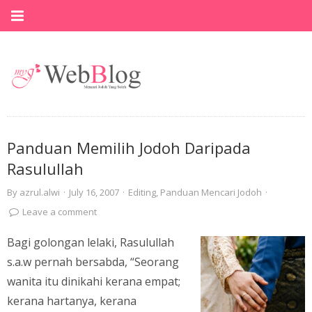
Panduan Memilih Jodoh Daripada
Rasulullah
By
azrul.alwi
·
July 16, 2007
·
Editing
,
Panduan Mencari Jodoh
·
Leave a comment
Bagi golongan lelaki, Rasulullah
s.a.w pernah bersabda, “Seorang
wanita itu dinikahi kerana empat;
kerana hartanya, kerana