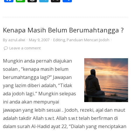
Kenapa Masih Belum Berumahtangga ?
By
azrul.alwi
·
May 9, 2007
·
Editing
,
Panduan Mencari Jodoh
·
Leave a comment
Mungkin anda pernah diajukan
soalan , “kenapa masih belum
berumahtangga lagi?” Jawapan
yang lazim diberi adalah, “Tidak
ada jodoh lagi..” Mungkin selepas
ini anda akan mempunyai
jawapan yang lebih sesuai .. Jodoh, rezeki, ajal dan maut
adalah takdir Allah s.w.t. Allah s.w.t telah berfirman di
dalam surah Al-Hadid ayat 22, “Dialah yang menciptakan