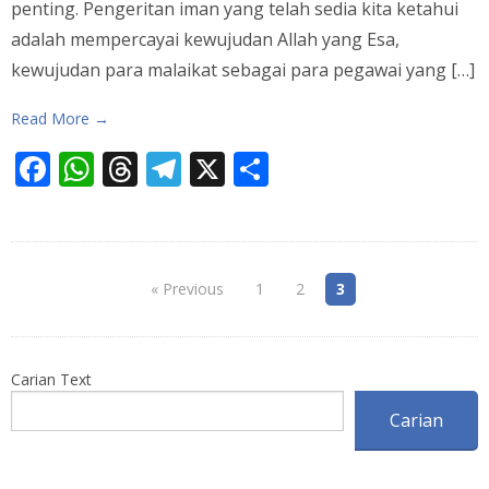
penting. Pengeritan iman yang telah sedia kita ketahui
adalah mempercayai kewujudan Allah yang Esa,
kewujudan para malaikat sebagai para pegawai yang […]
Read More →
Facebook
WhatsApp
Threads
Telegram
X
Share
« Previous
1
2
3
Carian Text
Carian