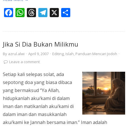
Facebook
WhatsApp
Threads
Telegram
X
Share
Jika Si Dia Bukan Milikmu
By
azrul.alwi
·
April 9, 2007
·
Editing
,
Islah
,
Panduan Mencari Jodoh
·
Leave a comment
Setiap kali selepas solat, ada
sepotong doa yang biasa dibaca
yang bermaksud “Ya Allah,
hidupkanlah aku/kami di dalam
iman dan matikanlah aku/kami di
dalam iman dan masukkanlah
aku/kami ke Jannah bersama iman.” Iman adalah