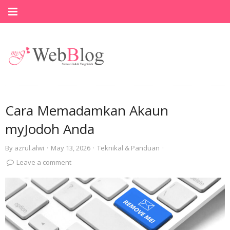
Cara Memadamkan Akaun
myJodoh Anda
By
azrul.alwi
·
May 13, 2026
·
Teknikal & Panduan
·
Leave a comment