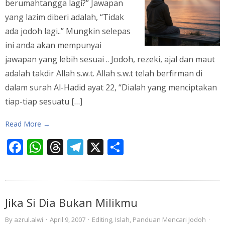
berumahtangga lagi?” Jawapan
yang lazim diberi adalah, “Tidak
ada jodoh lagi..” Mungkin selepas
ini anda akan mempunyai
jawapan yang lebih sesuai .. Jodoh, rezeki, ajal dan maut
adalah takdir Allah s.w.t. Allah s.w.t telah berfirman di
dalam surah Al-Hadid ayat 22, “Dialah yang menciptakan
tiap-tiap sesuatu […]
Read More →
Facebook
WhatsApp
Threads
Telegram
X
Share
Jika Si Dia Bukan Milikmu
By
azrul.alwi
·
April 9, 2007
·
Editing
,
Islah
,
Panduan Mencari Jodoh
·